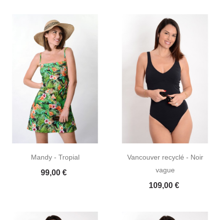
Mandy - Tropial
Vancouver recyclé - Noir
vague
Prix
99,00 €
Prix
109,00 €