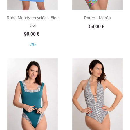
Robe Mandy recyclée - Bleu
Paréo - Moréa
ciel
Prix
54,00 €
Prix
99,00 €