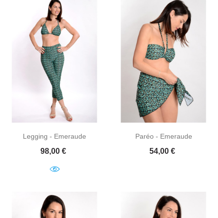
Legging - Emeraude
Paréo - Emeraude
Prix
Prix
98,00 €
54,00 €