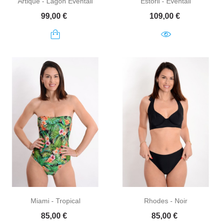
Artique - Lagon Eventail
Estoril - Eventail
Prix
Prix
99,00 €
109,00 €
Miami - Tropical
Rhodes - Noir
Prix
Prix
85,00 €
85,00 €