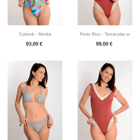
Colomb - Moréa
Porto Rico - Terracotta or
Prix
Prix
93,00 €
99,00 €