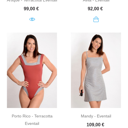
Artique - Terracotta Eventail
Avila - Eventail
Prix
Prix
99,00 €
92,00 €
Porto Rico - Terracotta
Mandy - Eventail
Eventail
Prix
109,00 €