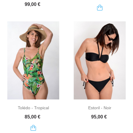
Prix
99,00 €
Tolédo - Tropical
Estoril - Noir
Prix
Prix
85,00 €
95,00 €