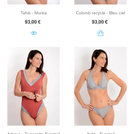
Tahiti - Moréa
Colomb recyclé - Bleu ciel
Prix
Prix
93,00 €
93,00 €