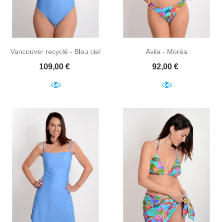
Vancouver recyclé - Bleu ciel
Avila - Moréa
Prix
Prix
109,00 €
92,00 €