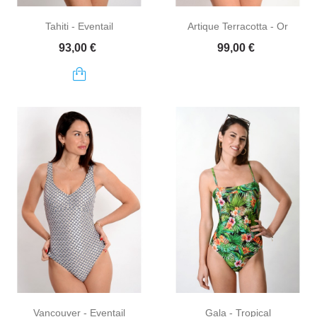
Tahiti - Eventail
Artique Terracotta - Or
Prix
Prix
93,00 €
99,00 €
Vancouver - Eventail
Gala - Tropical