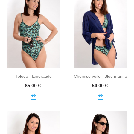
Tolédo - Emeraude
Chemise voile - Bleu marine
Prix
Prix
85,00 €
54,00 €