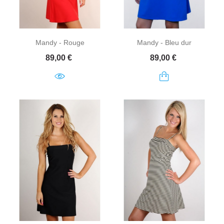
Mandy - Rouge
Mandy - Bleu dur
Prix
Prix
89,00 €
89,00 €