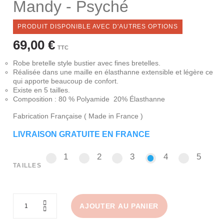
Mandy - Psyché
PRODUIT DISPONIBLE AVEC D'AUTRES OPTIONS
69,00 €
TTC
Robe bretelle style bustier avec fines bretelles.
Réalisée dans une maille en élasthanne extensible et légère ce
qui apporte beaucoup de confort.
Existe en 5 tailles.
Composition : 80 % Polyamide 20% Élasthanne
Fabrication Française ( Made in France )
LIVRAISON GRATUITE EN FRANCE
1
2
3
4
5
1
2
3
4
5
TAILLES
AJOUTER AU PANIER