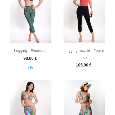
Legging - Emeraude
Legging recyclé - Feuille
noir
Prix
98,00 €
Prix
105,00 €