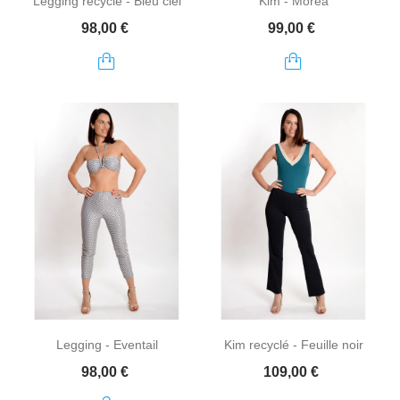
Legging recyclé - Bleu ciel
Kim - Moréa
Prix
Prix
98,00 €
99,00 €
Legging - Eventail
Kim recyclé - Feuille noir
Prix
Prix
98,00 €
109,00 €