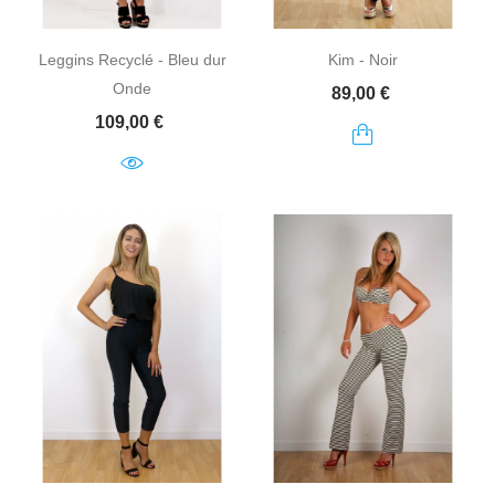
Leggins Recyclé - Bleu dur
Kim - Noir
Onde
Prix
89,00 €
Prix
109,00 €