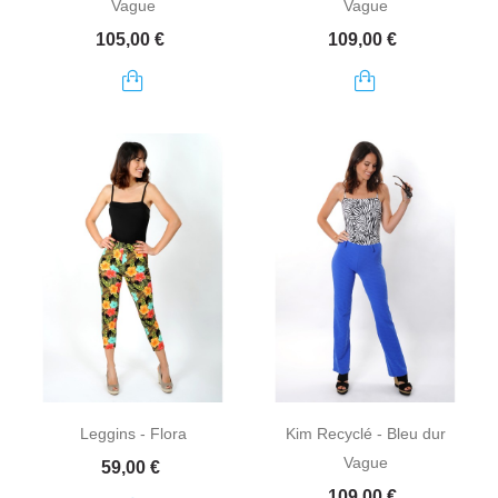
Vague
Vague
Prix
Prix
105,00 €
109,00 €
Leggins - Flora
Kim Recyclé - Bleu dur
Vague
Prix
59,00 €
Prix
109,00 €