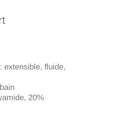
rt
 extensible, fluide,
 bain
lyamide, 20%