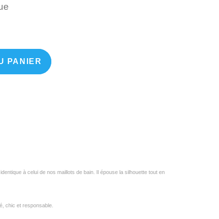
Unique
ue
U PANIER
identique à celui de nos maillots de bain. Il épouse la silhouette tout en
é, chic et responsable.