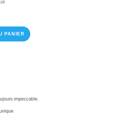
Unique
ue
U PANIER
toujours impeccable.
tunique