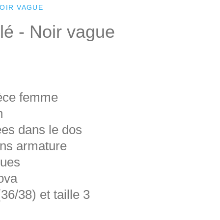
OIR VAGUE
lé - Noir vague
ièce femme
n
ées dans le dos
ns armature
gues
ova
36/38) et taille 3