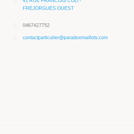
41 RUE FRANCOIS COLI -
FREJORGUES OUEST
0467427752
contactparticulier@paradoxmaillots.com