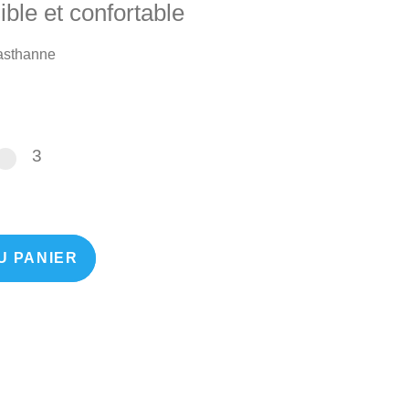
ble et confortable
asthanne
3
3
U PANIER