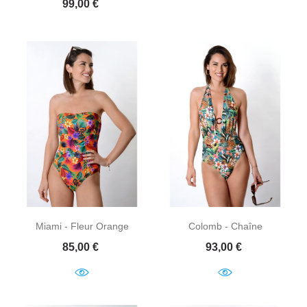
Prix
99,00 €
Miami - Fleur Orange
Colomb - Chaîne
Prix
Prix
85,00 €
93,00 €