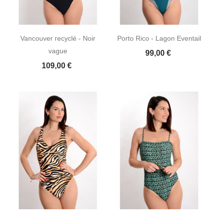
Vancouver recyclé - Noir
Porto Rico - Lagon Eventail
vague
Prix
99,00 €
Prix
109,00 €