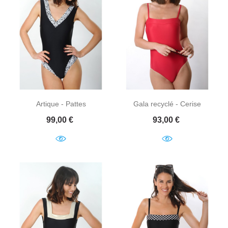
Artique - Pattes
Gala recyclé - Cerise
Prix
Prix
99,00 €
93,00 €