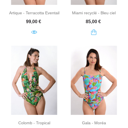
Artique - Terracotta Eventail
Miami recyclé - Bleu ciel
Prix
Prix
99,00 €
85,00 €
Colomb - Tropical
Gala - Moréa