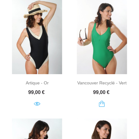
Artique - Or
Vancouver Recyclé - Vert
Prix
Prix
99,00 €
99,00 €