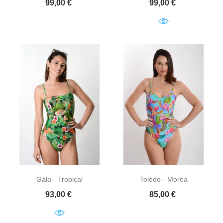
Prix
Prix
99,00 €
99,00 €
Gala - Tropical
Tolédo - Moréa
Prix
Prix
93,00 €
85,00 €