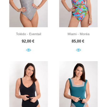
Tolédo - Eventail
Miami - Moréa
Prix
Prix
92,00 €
85,00 €