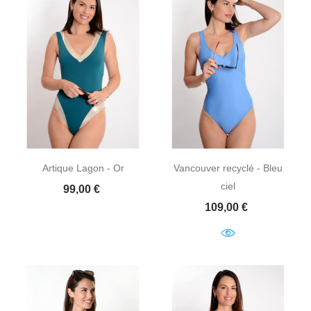
Artique Lagon - Or
Vancouver recyclé - Bleu
ciel
Prix
99,00 €
Prix
109,00 €