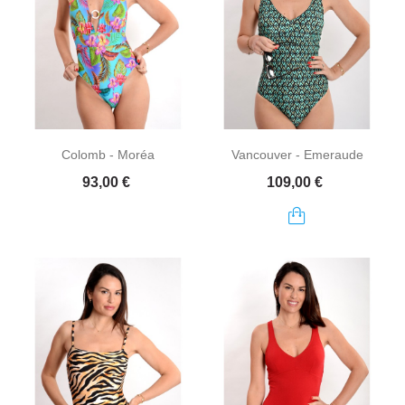
Colomb - Moréa
Vancouver - Emeraude
Prix
Prix
93,00 €
109,00 €