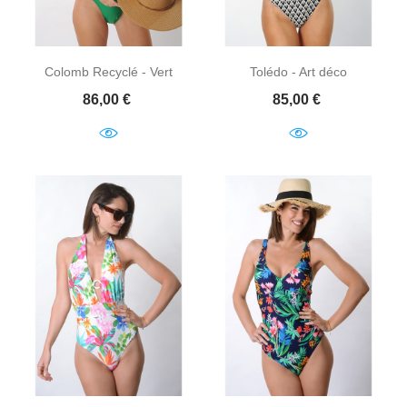
Colomb Recyclé - Vert
Tolédo - Art déco
Prix
Prix
86,00 €
85,00 €