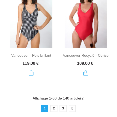
Vancouver - Pois brillant
Vancouver Recyclé - Cerise
Prix
Prix
119,00 €
109,00 €
Affichage 1-60 de 140 article(s)
1
2
3