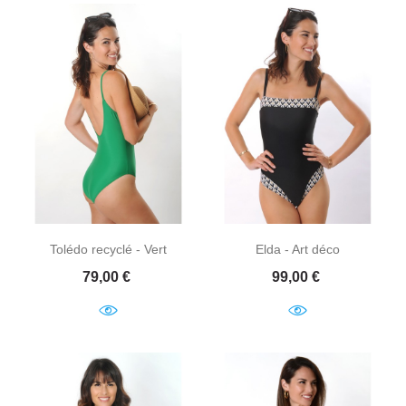
Tolédo recyclé - Vert
Elda - Art déco
Prix
Prix
79,00 €
99,00 €