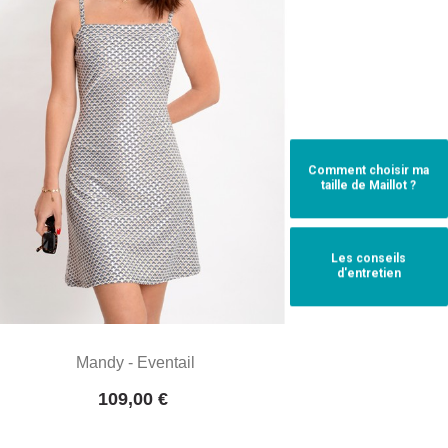
Comment choisir ma
taille de Maillot ?
Les conseils
d'entretien
Mandy - Eventail
Prix
109,00 €