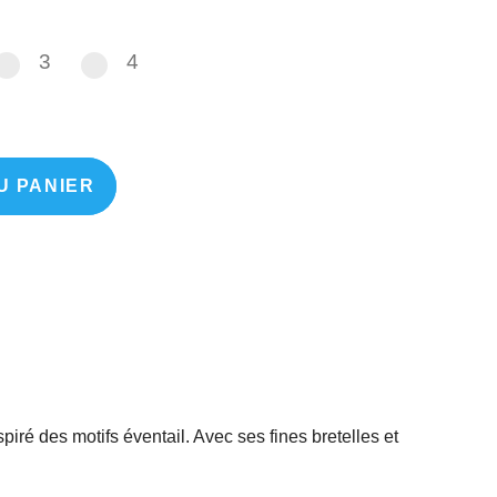
3
4
3
4
U PANIER
iré des motifs éventail. Avec ses fines bretelles et