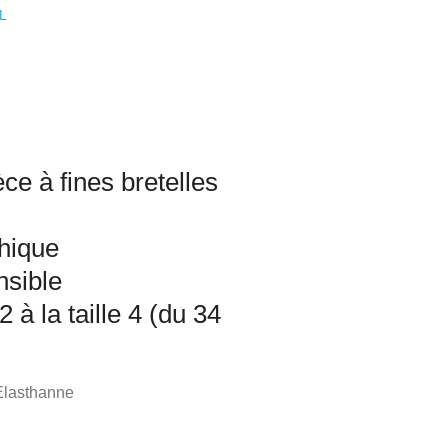
L
èce à fines bretelles
e
hique
nsible
2 à la taille 4 (du 34
Elasthanne