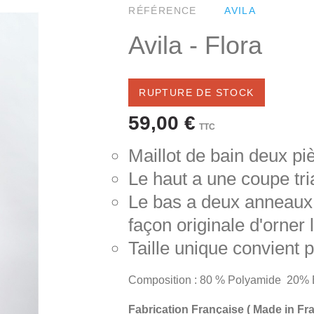
RÉFÉRENCE
AVILA
Avila - Flora
RUPTURE DE STOCK
59,00 €
TTC
Maillot de bain deux p
Le haut a une coupe tri
Le bas a deux anneaux 
façon originale d'orner l
Taille unique convient p
Composition : 80 % Polyamide 20% 
Fabrication Française ( Made in Fr