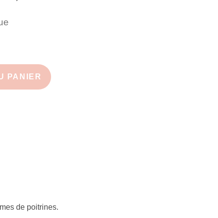
Unique
ue
U PANIER
rmes de poitrines.