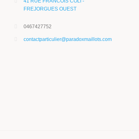
41 RUE FRANCOIS COLI -
FREJORGUES OUEST
0467427752
contactparticulier@paradoxmaillots.com