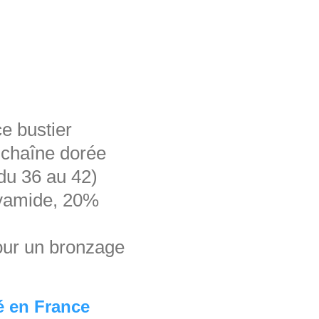
ce bustier
, chaîne dorée
 du 36 au 42)
lyamide, 20%
pour un bronzage
é en France