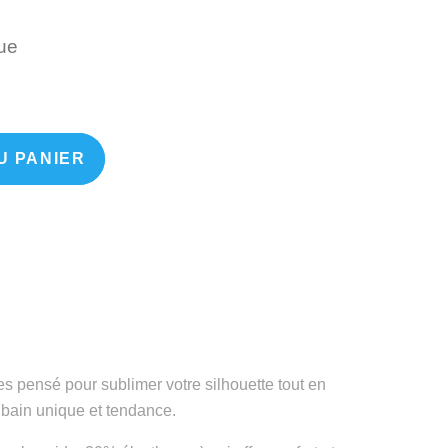
Unique
ue
U PANIER
es pensé pour sublimer votre silhouette tout en
e bain unique et tendance.