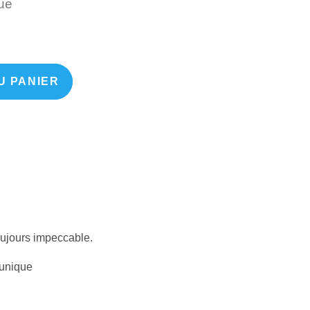
Unique
ue
U PANIER
toujours impeccable.
tunique