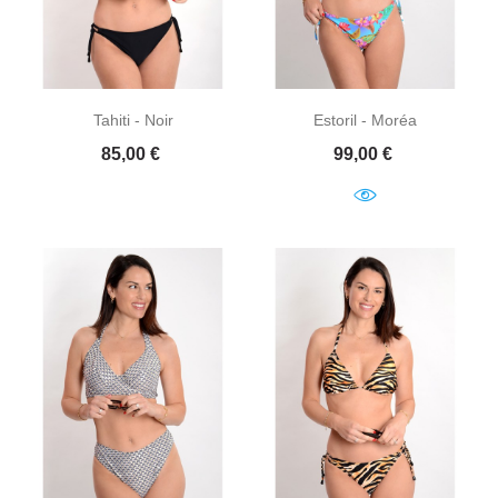
Tahiti - Noir
Estoril - Moréa
Prix
Prix
85,00 €
99,00 €