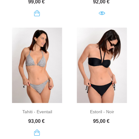
Prix
Prix
99,00 €
92,00 €
Tahiti - Eventail
Estoril - Noir
Prix
Prix
93,00 €
95,00 €