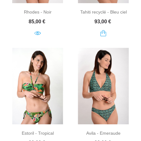
Rhodes - Noir
Tahiti recyclé - Bleu ciel
Prix
Prix
85,00 €
93,00 €
Estoril - Tropical
Avila - Emeraude