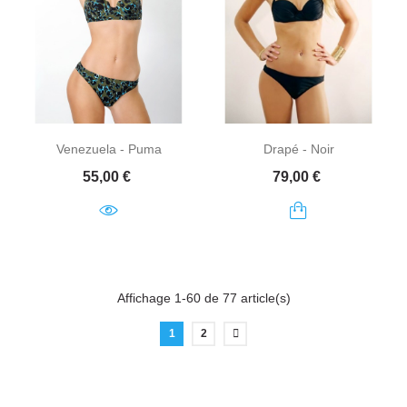
Venezuela - Puma
Drapé - Noir
Prix
Prix
55,00 €
79,00 €
Affichage 1-60 de 77 article(s)
1
2