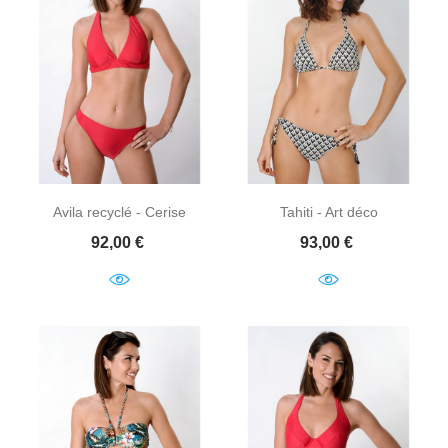
Avila recyclé - Cerise
Tahiti - Art déco
Prix
Prix
92,00 €
93,00 €