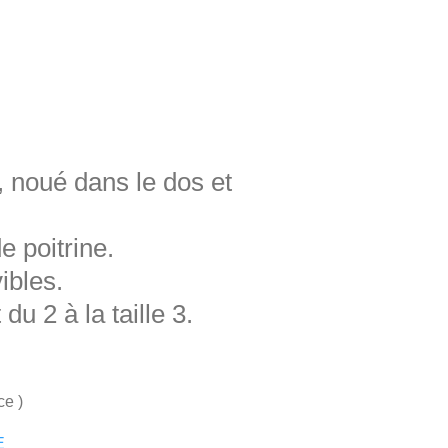
e, noué dans le dos et
e poitrine.
bles.
du 2 à la taille 3.
ce )
E