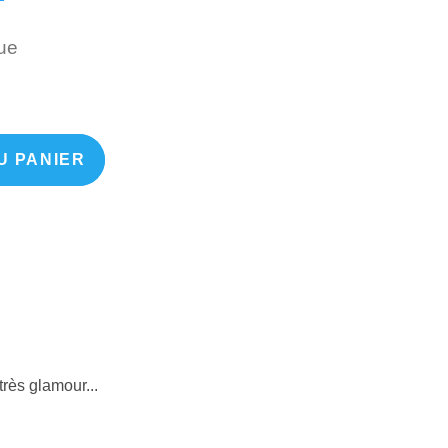
Unique
ue
U PANIER
très glamour...