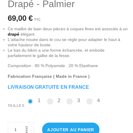
Drapé - Palmier
69,00 €
TTC
Ce maillot de bain deux pièces à coques fines est associés à un
drapé
élégant.
L'attache nouée dans le cou se règle pour adapter le haut à
votre hauteur de buste.
Le bas du bikini a une forme échancrée, et emboite
parfaitement le galbe de la fesse.
Composition : 80 % Polyamide 20 % Elasthane
Fabrication Française ( Made in France )
LIVRAISON GRATUITE EN FRANCE
1
2
3
4
1
2
3
4
TAILLES
AJOUTER AU PANIER