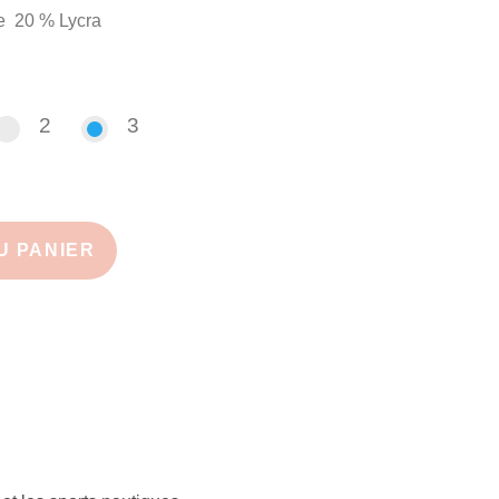
20 % Lycra
2
3
2
3
U PANIER