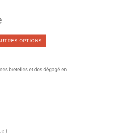
e
'AUTRES OPTIONS
ines bretelles et dos dégagé en
ce )