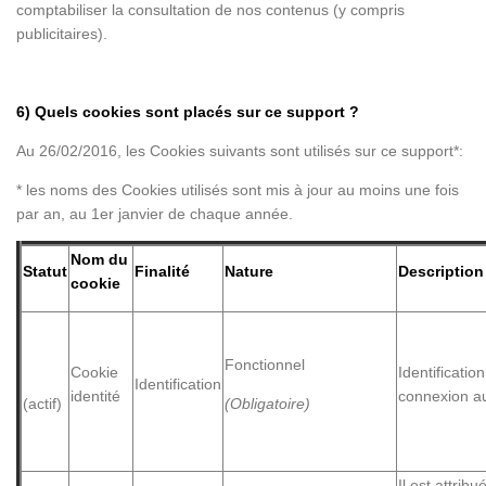
comptabiliser la consultation de nos contenus (y compris
publicitaires).
6) Quels cookies sont placés sur ce support ?
Au 26/02/2016, les Cookies suivants sont utilisés sur ce support*:
* les noms des Cookies utilisés sont mis à jour au moins une fois
par an, au 1er janvier de chaque année.
Nom du
Statut
Finalité
Nature
Description
cookie
Fonctionnel
Cookie
Identificatio
Identification
identité
connexion au
(actif)
(Obligatoire)
Il est attrib