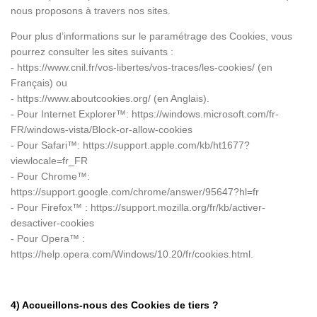
nous proposons à travers nos sites.
Pour plus d’informations sur le paramétrage des Cookies, vous
pourrez consulter les sites suivants :
- https://www.cnil.fr/vos-libertes/vos-traces/les-cookies/ (en
Français) ou
- https://www.aboutcookies.org/ (en Anglais).
- Pour Internet Explorer™: https://windows.microsoft.com/fr-
FR/windows-vista/Block-or-allow-cookies
- Pour Safari™: https://support.apple.com/kb/ht1677?
viewlocale=fr_FR
- Pour Chrome™:
https://support.google.com/chrome/answer/95647?hl=fr
- Pour Firefox™ : https://support.mozilla.org/fr/kb/activer-
desactiver-cookies
- Pour Opera™ :
https://help.opera.com/Windows/10.20/fr/cookies.html.
4) Accueillons-nous des Cookies de tiers ?