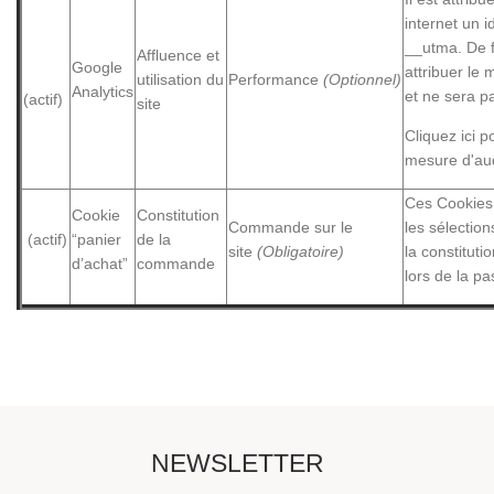
internet un i
__utma. De f
Affluence et
Google
attribuer le 
utilisation du
Performance
(Optionnel)
Analytics
et ne sera pa
(actif)
site
Cliquez ici 
mesure d'au
Ces Cookies 
Cookie
Constitution
Commande sur le
les sélection
(actif)
“panier
de la
site
(Obligatoire)
la constituti
d’achat”
commande
lors de la 
NEWSLETTER