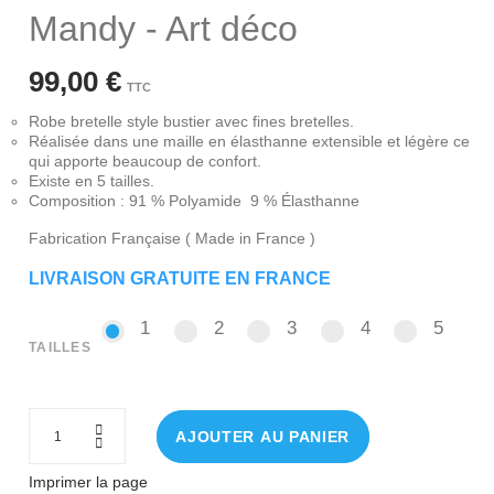
Mandy - Art déco
99,00 €
TTC
Robe bretelle style bustier avec fines bretelles.
Réalisée dans une maille en élasthanne extensible et légère ce
qui apporte beaucoup de confort.
Existe en 5 tailles.
Composition : 91 % Polyamide 9 % Élasthanne
Fabrication Française ( Made in France )
LIVRAISON GRATUITE EN FRANCE
1
2
3
4
5
1
2
3
4
5
TAILLES
AJOUTER AU PANIER
Imprimer la page